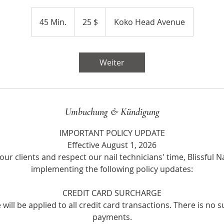
25
US-
45 Min.
4
25 $
Koko Head Avenue
Dollar
5
M
i
Weiter
n
.
Umbuchung & Kündigung
IMPORTANT POLICY UPDATE
Effective August 1, 2026
our clients and respect our nail technicians' time, Blissful Na
implementing the following policy updates:
CREDIT CARD SURCHARGE
will be applied to all credit card transactions. There is no 
payments.